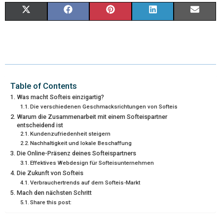
S
S
S
S
S
X
F
P
L
E
H
H
H
H
H
(
A
I
I
M
A
A
A
A
A
T
C
N
N
A
R
R
R
R
R
W
E
T
K
I
E
E
E
E
E
I
B
E
E
L
Table of Contents
Was macht Softeis einzigartig?
O
O
O
O
O
T
O
R
D
Die verschiedenen Geschmacksrichtungen von Softeis
Warum die Zusammenarbeit mit einem Softeispartner
N
N
N
N
N
T
O
E
I
entscheidend ist
Kundenzufriedenheit steigern
E
K
S
N
Nachhaltigkeit und lokale Beschaffung
Die Online-Präsenz deines Softeispartners
R
T
Effektives Webdesign für Softeisunternehmen
)
Die Zukunft von Softeis
Verbrauchertrends auf dem Softeis-Markt
Mach den nächsten Schritt
Share this post: