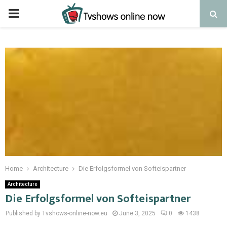
PRIMARY
MENU
Home
Architecture
Die Erfolgsformel von Softeispartner
Architecture
Die Erfolgsformel von Softeispartner
Published by Tvshows-online-now.eu
June 3, 2025
0
1438