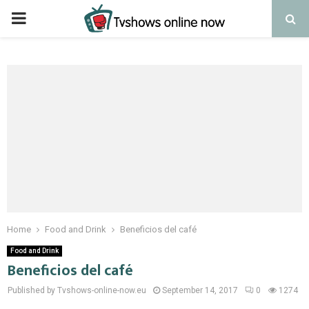
PRIMARY
MENU
Home
Food and Drink
Beneficios del café
Food and Drink
Beneficios del café
Published by Tvshows-online-now.eu
September 14, 2017
0
1274