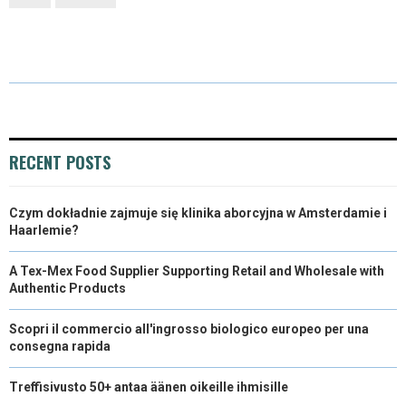
R
R
R
R
R
W
E
T
K
I
E
E
E
E
E
I
B
E
E
L
O
O
O
O
O
T
O
R
D
N
N
N
N
N
T
O
E
I
E
K
S
N
RECENT POSTS
R
T
Czym dokładnie zajmuje się klinika aborcyjna w Amsterdamie i
)
Haarlemie?
A Tex-Mex Food Supplier Supporting Retail and Wholesale with
Authentic Products
Scopri il commercio all'ingrosso biologico europeo per una
consegna rapida
Treffisivusto 50+ antaa äänen oikeille ihmisille