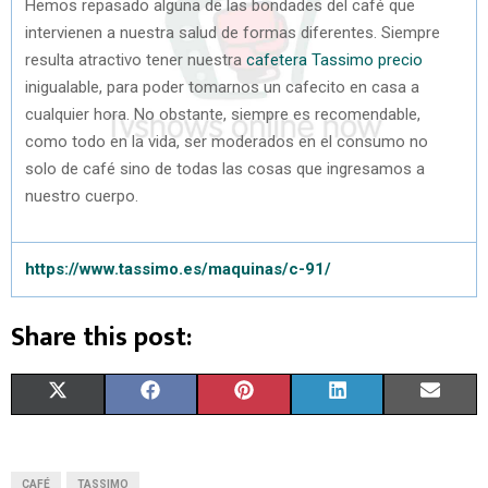
Hemos repasado alguna de las bondades del café que
intervienen a nuestra salud de formas diferentes. Siempre
resulta atractivo tener nuestra
cafetera Tassimo precio
inigualable, para poder tomarnos un cafecito en casa a
cualquier hora. No obstante, siempre es recomendable,
como todo en la vida, ser moderados en el consumo no
solo de café sino de todas las cosas que ingresamos a
nuestro cuerpo.
https://www.tassimo.es/maquinas/c-91/
Share this post:
S
S
S
S
S
X
F
P
L
E
H
H
H
H
H
(
A
I
I
M
A
A
A
A
A
T
C
N
N
A
CAFÉ
TASSIMO